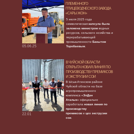
ПЛЕМЕННОГО
ПТИЦЕВОДЧЕСКОГО ЗАВОДА
«САРЫ ЖОН»
5 июля 2025 года
символическая
капсула была
заложена министром
водных
ресурсов, сельского хозяйства и
перерабатывающей
промышленности
Бакытом
05.06.25
Торобаевым
.
В ЧУЙСКОЙ ОБЛАСТИ
ОТКРЫТА НОВАЯ ЛИНИЯ ПО
ПРОИЗВОДСТВУ ПРЕМИКСОВ
И ЭКСТРУЗИИ СОИ
В Ысык-Атинском районе
Чуйской области на базе
агропромышленного
комплекса
«ЭлДан
Аталык»
официально
заработала
новая линия по
производству
премиксов
и
цех экструзии
22.01
сои
.