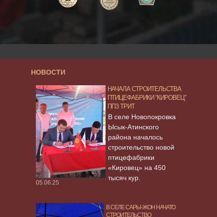
НОВОСТИ
НАЧАЛА СТРОИТЕЛЬСТВА
ПТИЦЕФАБРИКИ “КИРОВЕЦ”
ППЗ ТРИТ
В селе Новопокровка
Ысык-Атинского
района началось
строительство новой
птицефабрики
«Кировец» на 450
тысяч кур.
05.06.25
В СЕЛЕ САРЫ-ЖОН НАЧАТО
СТРОИТЕЛЬСТВО